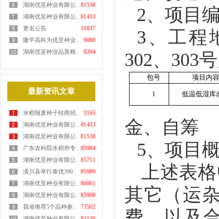
湖南优至种业有限公..
81538
2
、项目
湖南优至种业有限公..
81433
更名公告
11837
3
、工程
隆平高科为优至种业..
9088
湖南优至种业品质粮..
8204
302
、
303
号
包号
项目内
最新资讯文章
1
低温低湿库
水稻报废种子转商招..
1165
金、自筹
湖南优至种业有限公..
81433
湖南优至种业有限公..
81538
5
、项目
广东农科院水稻所专..
85984
湖南优至种业有限公..
85711
上述表格
潢川县举行泰优390..
85989
湖南优至种业有限公..
86061
其它（
运
湖南优至种业有限公..
85908
我省推荐5个品种参..
73502
费，以及
湖南优至种业有限公..
84136