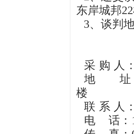
东岸城邦
22
3
、谈判
采 购 人
地 址
楼
联 系 人
电
话：