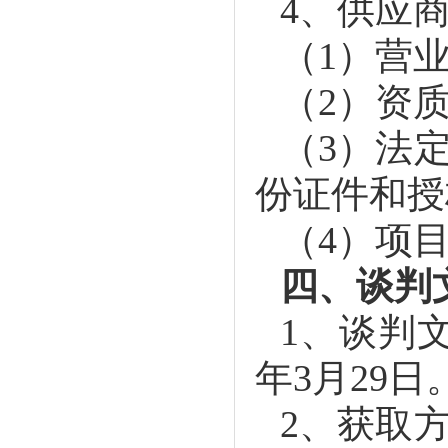
4
、供应
（
1
）营
（
2
）资
（
3
）法
份证件和授
（
4
）项
四、谈判
1
、谈判
年
3
月
29
日
2
、获取