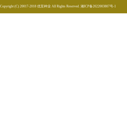
Copyright (C) 20017-2018 优至种业 All Rights Reserved.
湘ICP备2022003807号-1