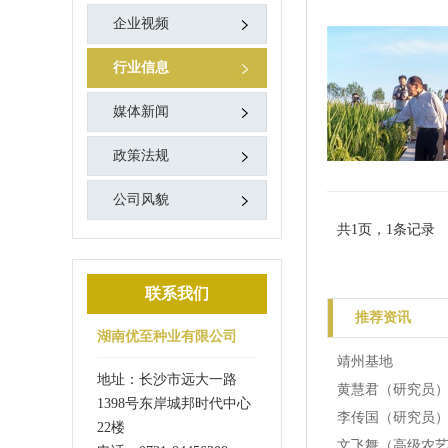
企业视频
行业信息
媒体新闻
政策法规
公司风貌
共1页，1条记录
联系我们
推荐资讯
湖南优至种业有限公司
靖州基地
地址：长沙市远大一路
黄慧君（研究员
1398号东岸城邦时代中心
李传国（研究员
22楼
文飞舞（高级农