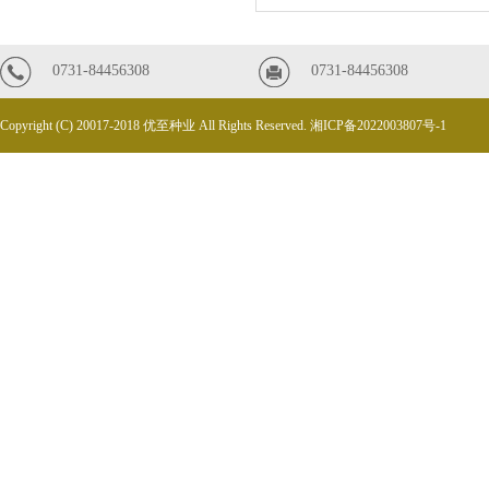
0731-84456308
0731-84456308
Copyright (C) 20017-2018 优至种业 All Rights Reserved.
湘ICP备2022003807号-1