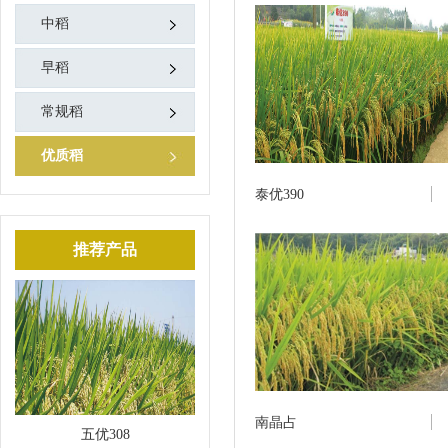
中稻
早稻
常规稻
优质稻
泰优390
推荐产品
南晶占
五优308