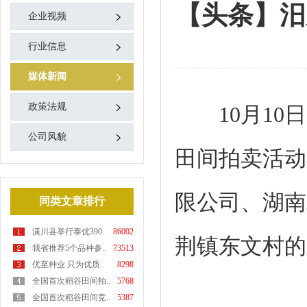
【头条】汨
企业视频
行业信息
媒体新闻
政策法规
10月10日
公司风貌
田间拍卖活动
限公司、湖南
同类文章排行
潢川县举行泰优390..
86002
荆镇东文村的
我省推荐5个品种参..
73513
优至种业 只为优质..
8298
全国首次稻谷田间拍..
5768
全国首次稻谷田间竞..
5387