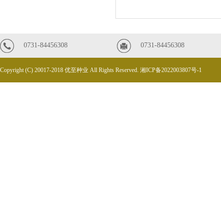
0731-84456308
0731-84456308
Copyright (C) 20017-2018 优至种业 All Rights Reserved.
湘ICP备2022003807号-1