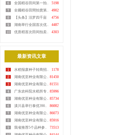
全国稻谷田间第一拍..
5198
全國稻谷田間拍賣第..
4902
【头条】汨罗四千亩
4756
优..
湖南举行全国首次优..
4487
优质稻首次田间拍卖..
4303
最新资讯文章
水稻报废种子转商招..
1178
湖南优至种业有限公..
81450
湖南优至种业有限公..
81551
广东农科院水稻所专..
85996
湖南优至种业有限公..
85734
潢川县举行泰优390..
86002
湖南优至种业有限公..
86073
湖南优至种业有限公..
85916
我省推荐5个品种参..
73513
湖南优至种业有限公..
84144